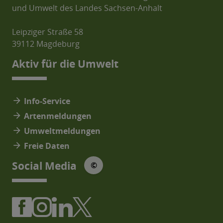
und Umwelt des Landes Sachsen-Anhalt
Leipziger Straße 58
39112 Magdeburg
Aktiv für die Umwelt
arrow_forward
Info-Service
arrow_forward
Artenmeldungen
arrow_forward
Umweltmeldungen
arrow_forward
Freie Daten
© Social Media Icons: jam-icons
Social Media
©