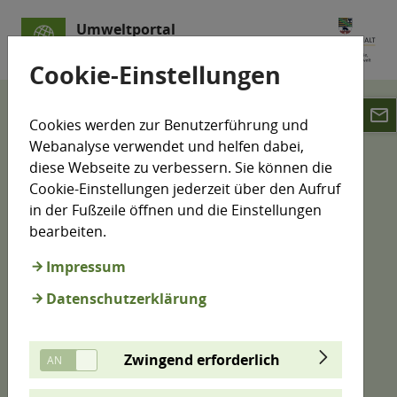
Umweltportal
Sachsen-Anhalt
Cookie-Einstellungen
email
Klimamonitoring
Cookies werden zur Benutzerführung und
Klimawandelfolgen-Indikatoren
Wasser
Webanalyse verwendet und helfen dabei,
Mittlerer Abfluss
diese Webseite zu verbessern. Sie können die
Cookie-Einstellungen jederzeit über den Aufruf
Mittlerer Abfluss (B3)
in der Fußzeile öffnen und die Einstellungen
bearbeiten.
Impressum
Der Abfluss von Fließgewässern unterliegt den
Datenschutzerklärung
Einflüssen der Klimaveränderung. Gleichzeitig wirkt
sich eine langfristige Veränderung des mittleren
Abflusses auch auf die Gesamtökosysteme eines
Zwingend erforderlich
Fließgewässers aus. Der Indikator B3 misst diese
Veränderungen.