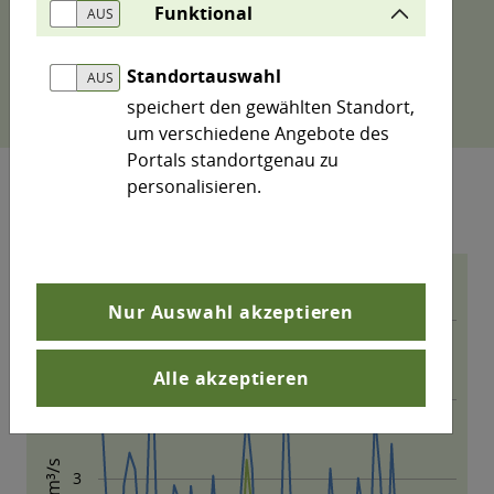
Funktional
Hinweis: Mittels Klick auf die Legendeneinträge
lassen sich im Diagramm einzelne Datenreihen
Standortauswahl
aus- bzw. wieder einschalten.
speichert den gewählten Standort,
um verschiedene Angebote des
Portals standortgenau zu
personalisieren.
Nur Auswahl akzeptieren
Alle akzeptieren