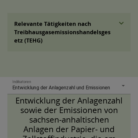
expand_more
Relevante Tätigkeiten nach
Treibhausgasemissionshandelsges
etz (TEHG)