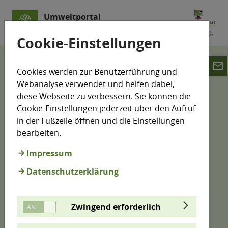
Umweltportal
Sachsen-Anhalt
Cookie-Einstellungen
email
Klimamonitoring
Emissionshandel
Cookies werden zur Benutzerführung und
Industrieanlagen
Webanalyse verwendet und helfen dabei,
Papier- und Zellstoffindustrie
diese Webseite zu verbessern. Sie können die
Cookie-Einstellungen jederzeit über den Aufruf
Emissionshandelspflichtige
in der Fußzeile öffnen und die Einstellungen
bearbeiten.
Anlagen der Papier- und
Zellstoffindustrie
Impressum
Datenschutzerklärung
Die Papier- und Zellstoffindustrie ist als
energieintensive Industrie seit Einführung des
Zwingend erforderlich
Emissionshandels 1 abgabepflichtig. In Sachsen-