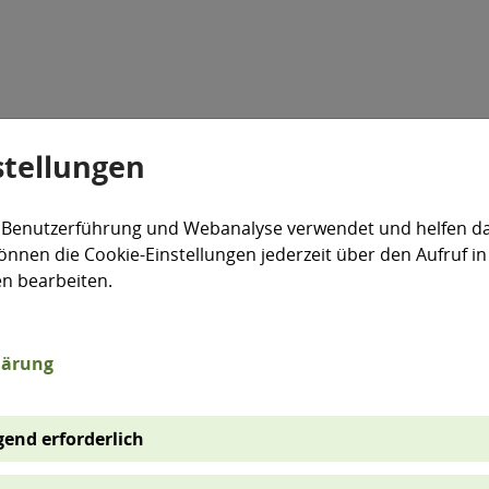
stellungen
Veranstaltungen
Aktiv für die Umwelt
expand_more
 Benutzerführung und Webanalyse verwendet und helfen da
önnen die Cookie-Einstellungen jederzeit über den Aufruf in
eanlagen
Petro- und Chemische Industrie
en bearbeiten.
lärung
ichtige Anlagen der Pe
ie
end erforderlich