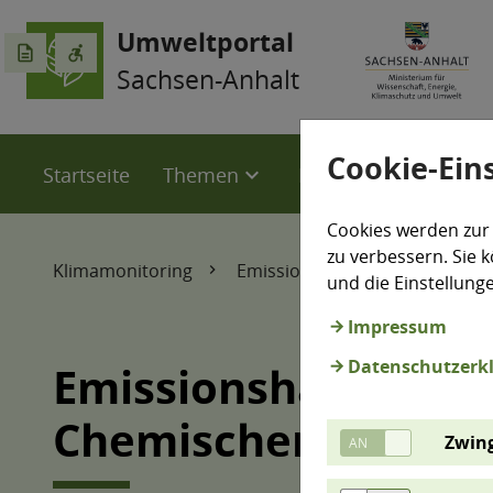
Umweltportal
description
accessible_forward
Sachsen-Anhalt
Cookie-Ein
Startseite
Themen
LÜSA
Karten
expand_more
expand_more
Cookies werden zur
zu verbessern. Sie k
Klimamonitoring
Emissionshandel
Industri
und die Einstellung
Impressum
Datenschutzerk
Emissionshandelspfl
Chemischen Industr
Zwing