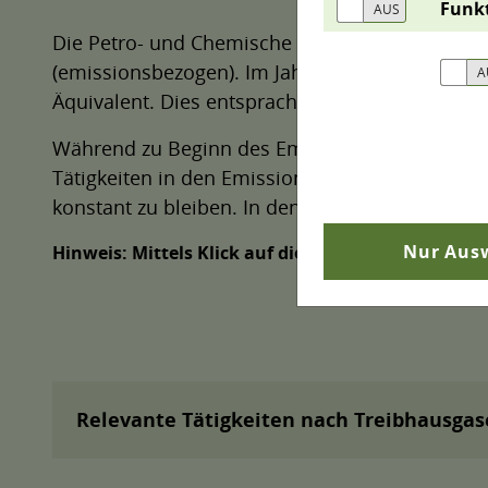
Funk
Die Petro- und Chemische Industrie ist der be
(emissionsbezogen). Im Jahr 2024 emittierten d
Äquivalent. Dies entsprach über die Hälfte (57
Während zu Beginn des Emissionshandels 1 nur 
Tätigkeiten in den Emissionshandel 1 einbezog
konstant zu bleiben. In den letzten Jahren h
Nur Ausw
Hinweis: Mittels Klick auf die Legendeneinträge 
Relevante Tätigkeiten nach Treibhausga