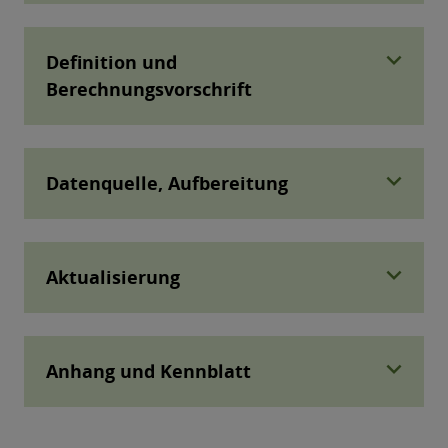
expand_more
Definition und
Berechnungsvorschrift
expand_more
Datenquelle, Aufbereitung
expand_more
Aktualisierung
expand_more
Anhang und Kennblatt