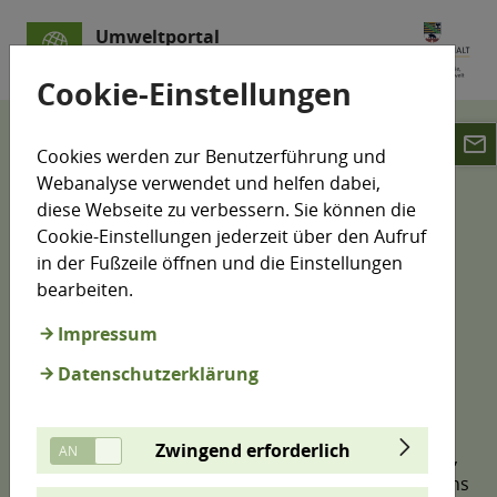
Umweltportal
Sachsen-Anhalt
Cookie-Einstellungen
email
Klimamonitoring
Cookies werden zur Benutzerführung und
Klimawandelfolgen-Indikatoren
Klima
Webanalyse verwendet und helfen dabei,
Temperatur
diese Webseite zu verbessern. Sie können die
Cookie-Einstellungen jederzeit über den Aufruf
Temperatur (A1)
in der Fußzeile öffnen und die Einstellungen
bearbeiten.
Impressum
Die bodennahe Lufttemperatur gehört zu den
Datenschutzerklärung
auffälligsten Indikatoren des Klimawandels. Sie
charakterisiert die thermischen Bedingungen der
bodennahen Atmosphäre. Im Indikator A1 Werden
Zwingend erforderlich
die Jahresmitteltemperaturen für das gesamte Jahr,
sowie für das Sommer- und Winterhalbjahr für sechs