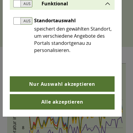
Stationen in Sachsen-Anhalt ermittelt.
Funktional
Hinweis: Mittels Klick auf die Legendeneinträge
Standortauswahl
lassen sich im Diagramm einzelne Datenreihen
speichert den gewählten Standort,
aus- bzw. wieder einschalten.
um verschiedene Angebote des
Portals standortgenau zu
personalisieren.
Nur Auswahl akzeptieren
Alle akzeptieren