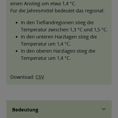
expand_more
Bedeutung