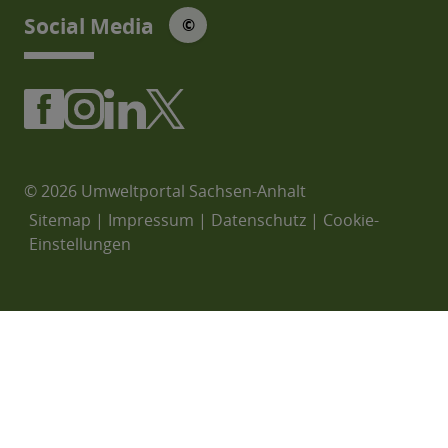
© Social Media Icons: jam-icons
Social Media
©
© 2026 Umweltportal Sachsen-Anhalt
Sitemap
|
Impressum
|
Datenschutz
|
Cookie-
Einstellungen