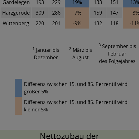
Gardelegen
193
229
19%
133
151
13
Harzgerode
309
286
-7%
159
147
-8
Wittenberg
220
201
-9%
132
118
-11
3
September bis
1
2
Januar bis
März bis
Februar
Dezember
August
des Folgejahres
Differenz zwischen 15. und 85. Perzentil wird
größer 5%
Differenz zwischen 15. und 85. Perzentil wird
kleiner 5%