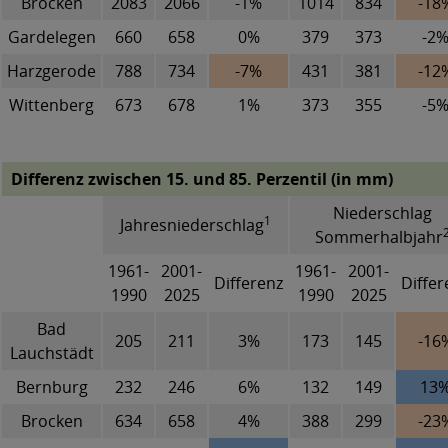
Brocken
2083
2066
-1%
1014
834
-18
Gardelegen
660
658
0%
379
373
-2
Harzgerode
788
734
-7%
431
381
-12
Wittenberg
673
678
1%
373
355
-5
Differenz zwischen 15. und 85. Perzentil (in mm)
Niederschlag
1
Jahresniederschlag
Sommerhalbjahr
1961-
2001-
1961-
2001-
Differenz
Differ
1990
2025
1990
2025
Bad
205
211
3%
173
145
-16
Lauchstädt
Bernburg
232
246
6%
132
149
13
Brocken
634
658
4%
388
299
-23