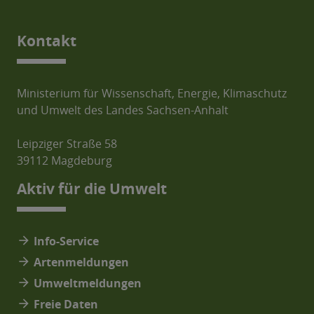
Kontakt
Ministerium für Wissenschaft, Energie, Klimaschutz
und Umwelt des Landes Sachsen-Anhalt
Leipziger Straße 58
39112 Magdeburg
Aktiv für die Umwelt
arrow_forward
Info-Service
arrow_forward
Artenmeldungen
arrow_forward
Umweltmeldungen
arrow_forward
Freie Daten