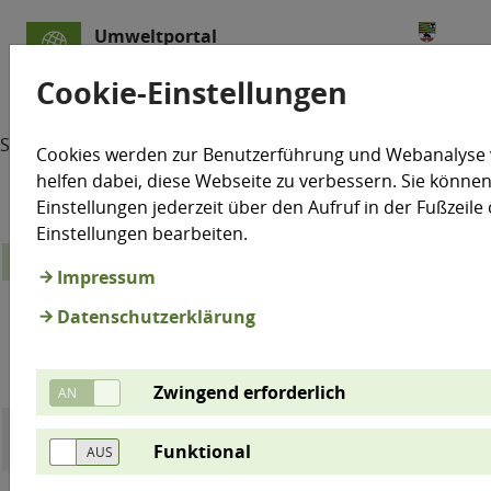
Umweltportal
Sachsen-Anhalt
Cookie-Einstellungen
Startseite
Test
Cookies werden zur Benutzerführung und Webanalyse
helfen dabei, diese Webseite zu verbessern. Sie können
Einstellungen jederzeit über den Aufruf in der Fußzeile
Einstellungen bearbeiten.
15. Perzentil (in mm)
Impressum
Niederschlag
1
Jahresniederschlag
Datenschutzerklärung
Sommerhalbjahr
1961-
2001-
1961-
2001-
Differenz
Differ
1990
2025
1990
2025
Zwingend erforderlich
Bad
361
381
6%
202
203
0%
Funktional
Lauchstädt
Bernburg
349
395
13%
219
220
0%