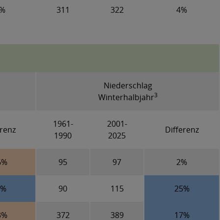
5%
311
322
4%
Niederschlag
3
Winterhalbjahr
1961-
2001-
erenz
Differenz
1990
2025
6%
95
97
2%
3%
90
115
25%
3%
372
389
17%