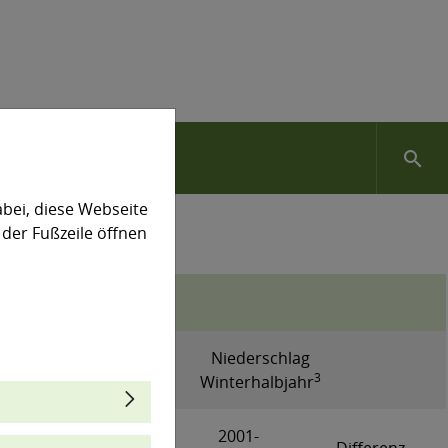
search
bei, diese Webseite
 der Fußzeile öffnen
Niederschlag
3
Winterhalbjahr
1961-
2001-