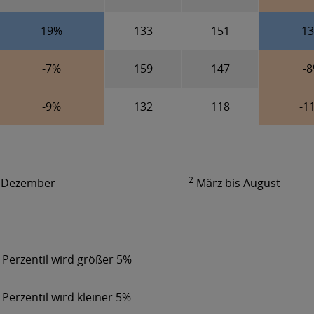
19%
133
151
1
-7%
159
147
-
-9%
132
118
-1
2
s Dezember
März bis August
 Perzentil wird größer 5%
 Perzentil wird kleiner 5%