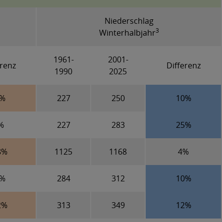
Niederschlag
3
Winterhalbjahr
1961-
2001-
erenz
Differenz
1990
2025
7%
227
250
10%
%
227
283
25%
8%
1125
1168
4%
2%
284
312
10%
2%
313
349
12%