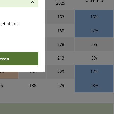
erenz
Differenz
1990
2025
%
133
153
15%
gebote des
%
138
168
22%
5%
753
778
3%
0%
207
213
3%
ieren
4%
196
229
17%
2%
186
229
23%