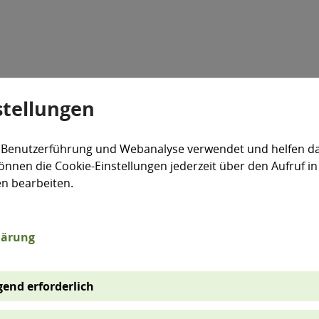
stellungen
Veranstaltungen
Aktiv für die Umwelt
expand_more
 Benutzerführung und Webanalyse verwendet und helfen da
önnen die Cookie-Einstellungen jederzeit über den Aufruf in
en bearbeiten.
lärung
Niederschlag
1
hlag
2
Sommerhalbjahr
end erforderlich
1961-
2001-