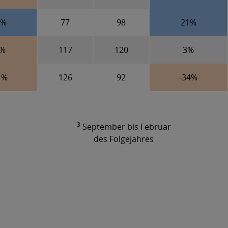
3%
77
98
21%
8%
117
120
3%
1%
126
92
-34%
3
September bis Februar
des Folgejahres