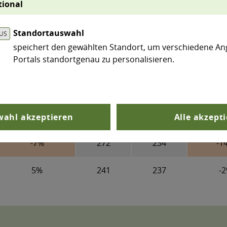
Differenz
Diff
tional
1990
2025
Standortauswahl
6%
202
203
0
speichert den gewählten Standort, um verschiedene An
Portals standortgenau zu personalisieren.
13%
219
220
0
-3%
626
535
-1
-8%
246
222
-1
ahl akzeptieren
Alle akzept
-7%
272
234
-1
5%
241
237
-