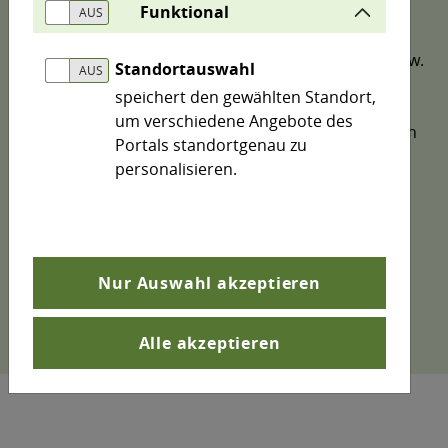
Funktional
verbessern.
Der Indikator gibt die Anzahl an Organisationen (bzw.
Standortauswahl
zugehörigen Standorten) in Eco Management and
speichert den gewählten Standort,
Audit Scheme (EMAS) an, die in Sachsen-Anhalt
um verschiedene Angebote des
registriert sind (Firmensitzprinzip). Die dargestellten
Portals standortgenau zu
Daten berücksichtigen entsprechend nicht die
personalisieren.
Standorte in Sachsen-Anhalt, die zu Firmensitzen
außerhalb von Sachsen-Anhalt gehören
(Ortsprinzip).
Hinweis: Mittels Klick auf die Legendeneinträge
Nur Auswahl akzeptieren
lassen sich im Diagramm einzelne Datenreihen
aus- bzw. wieder einschalten.
Alle akzeptieren