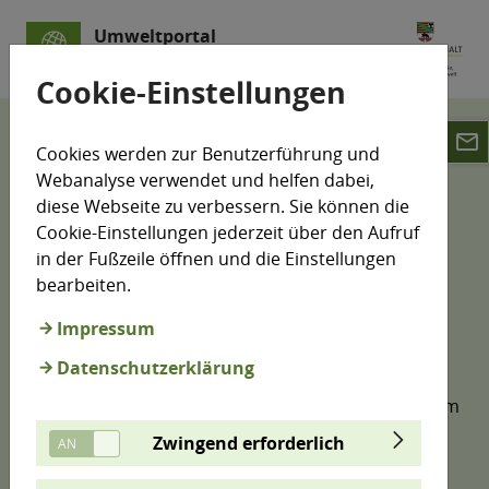
Umweltportal
Sachsen-Anhalt
Cookie-Einstellungen
email
Klimamonitoring
Klimaschutz-Indikatoren
Cookies werden zur Benutzerführung und
Industrie und Wirtschaft
Webanalyse verwendet und helfen dabei,
emas zertifizierte organisationen
diese Webseite zu verbessern. Sie können die
Cookie-Einstellungen jederzeit über den Aufruf
EMAS-zertifizierte
in der Fußzeile öffnen und die Einstellungen
bearbeiten.
Organisationen
Impressum
Datenschutzerklärung
Das EMAS (Eco Management and Audit Scheme) ist
ein freiwilliges, weltweit gültiges Managementsystem
der Europäischen Union, das Unternehmen dabei
Zwingend erforderlich
hilft, ihren betrieblichen Umweltschutz
eigenverantwortlich und kontinuierlich zu