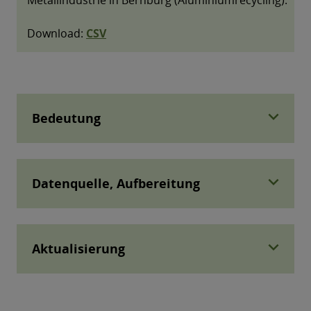
expand_more
Bedeutung
expand_more
Datenquelle, Aufbereitung
expand_more
Aktualisierung