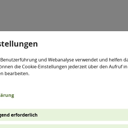
stellungen
Veranstaltungen
Aktiv für die Umwelt
expand_more
 Benutzerführung und Webanalyse verwendet und helfen da
önnen die Cookie-Einstellungen jederzeit über den Aufruf in
en bearbeiten.
lärung
end erforderlich
extsuche bei ausgewählten Internetseiten mit umwelt