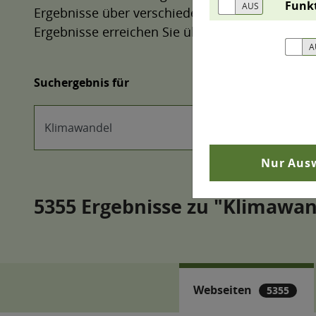
Funk
Ergebnisse über verschiedene Filter weiter eing
Ergebnisse erreichen Sie über die Registerkarte
Suchergebnis für
Nur Ausw
Webseiten
5355