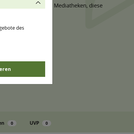
n und die Produkte aus Mediatheken, diese
gebote des
ieren
en
UVP
0
0