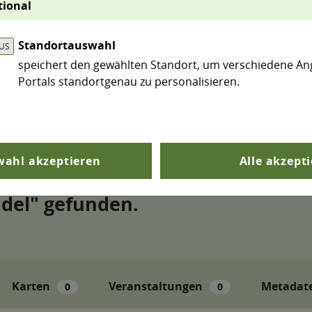
tional
renzen. Bereits vorgefiltert sind Kartendarstellunge
n.
Standortauswahl
speichert den gewählten Standort, um verschiedene An
Portals standortgenau zu personalisieren.
search
Suchen
ahl akzeptieren
Alle akzept
Karten
Veranstaltungen
Metadat
0
0