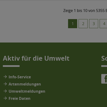
Aktiv für die Umwelt
S
arrow_forward
Info-Service
arrow_forward
Artenmeldungen
arrow_forward
Umweltmeldungen
arrow_forward
Freie Daten