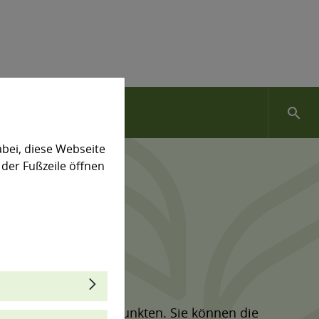
search
bei, diese Webseite
 der Fußzeile öffnen
thematischen Schwerpunkten. Sie können die