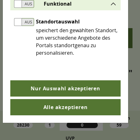
Funktional
Suchergebnis für
Standortauswahl
speichert den gewählten Standort,
um verschiedene Angebote des
search
Portals standortgenau zu
personalisieren.
Nur Auswahl akzeptieren
Alle akzeptieren
Webseiten
Karten
Veranstaltungen
Metadaten
28230
1
0
59
UVP