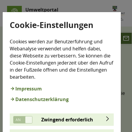
Umweltportal
Sachsen-Anhalt
Cookie-Einstellungen
email
Suche
Veranstaltungen
Cookies werden zur Benutzerführung und
Webanalyse verwendet und helfen dabei,
Suche
diese Webseite zu verbessern. Sie können die
Cookie-Einstellungen jederzeit über den Aufruf
in der Fußzeile öffnen und die Einstellungen
bearbeiten.
Anhand Ihres Suchbegriffes erfolgt eine
Volltextsuche bei ausgewählten Internetseiten mit
Impressum
umweltthematischen Schwerpunkten. Sie können die
Datenschutzerklärung
Ergebnisse über verschiedene Filter weiter
eingrenzen. Bereits vorgefiltert sind
Kartendarstellungen und die Produkte aus
Zwingend erforderlich
Mediatheken, diese Ergebnisse erreichen Sie über
die Registerkarten.