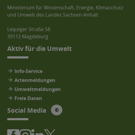
Ministerium für Wissenschaft, Energie, Klimaschutz
und Umwelt des Landes Sachsen-Anhalt
Leipziger Straße 58
39112 Magdeburg
Aktiv für die Umwelt
arrow_forward
Info-Service
arrow_forward
Artenmeldungen
arrow_forward
Umweltmeldungen
arrow_forward
Freie Daten
© Social Media Icons: jam-icons
Social Media
©