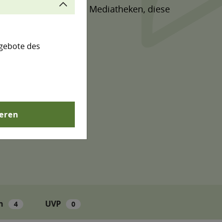
n und die Produkte aus Mediatheken, diese
gebote des
ieren
n
UVP
4
0