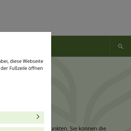
search
bei, diese Webseite
 der Fußzeile öffnen
thematischen Schwerpunkten. Sie können die