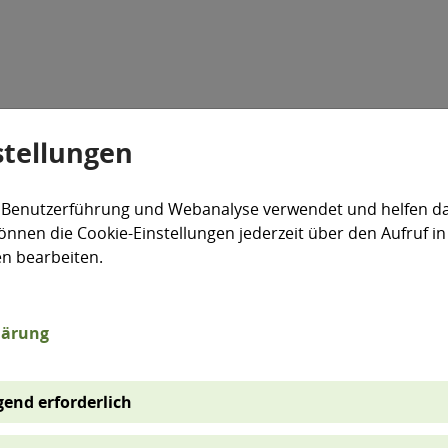
stellungen
Veranstaltungen
Aktiv für die Umwelt
expand_more
 Benutzerführung und Webanalyse verwendet und helfen da
önnen die Cookie-Einstellungen jederzeit über den Aufruf in
en bearbeiten.
lärung
end erforderlich
extsuche bei ausgewählten Internetseiten mit umwelt