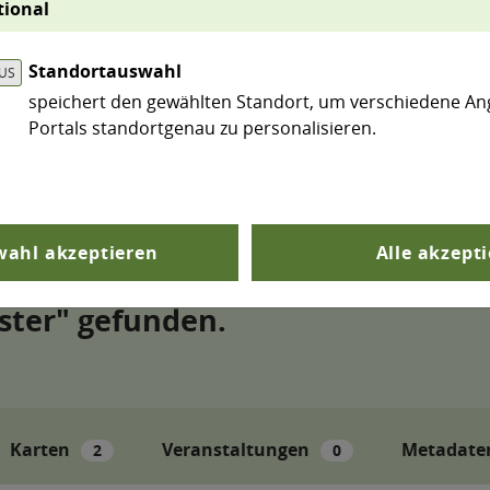
tional
renzen. Bereits vorgefiltert sind Kartendarstellunge
n.
Standortauswahl
speichert den gewählten Standort, um verschiedene An
Portals standortgenau zu personalisieren.
search
Suchen
ahl akzeptieren
Alle akzept
Karten
Veranstaltungen
Metadate
2
0