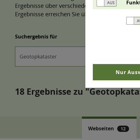
Funk
Ergebnisse über verschiedene Filter weiter eing
Ergebnisse erreichen Sie über die Registerkarte
Suchergebnis für
Nur Ausw
Webseiten
12