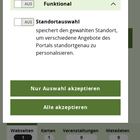
Funktional
Suchergebnis für
Standortauswahl
speichert den gewählten Standort,
um verschiedene Angebote des
search
Portals standortgenau zu
personalisieren.
Nur Auswahl akzeptieren
Alle akzeptieren
Webseiten
Karten
Veranstaltungen
Metadaten
1
1
0
0