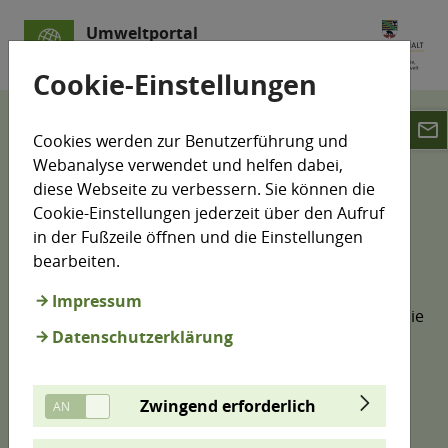
Umweltportal
Sachsen-Anhalt
Cookie-Einstellungen
email
Suche
Webseiten
Cookies werden zur Benutzerführung und
Webanalyse verwendet und helfen dabei,
Suche
diese Webseite zu verbessern. Sie können die
Cookie-Einstellungen jederzeit über den Aufruf
in der Fußzeile öffnen und die Einstellungen
bearbeiten.
Anhand Ihres Suchbegriffes erfolgt eine
Volltextsuche bei ausgewählten Internetseiten mit
Impressum
umweltthematischen Schwerpunkten. Sie können die
Datenschutzerklärung
Ergebnisse über verschiedene Filter weiter
eingrenzen. Bereits vorgefiltert sind
Kartendarstellungen und die Produkte aus
Zwingend erforderlich
Mediatheken, diese Ergebnisse erreichen Sie über
die Registerkarten.