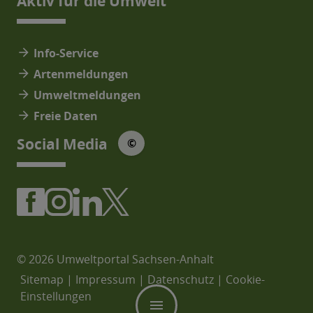
Aktiv für die Umwelt
arrow_forward
Info-Service
arrow_forward
Artenmeldungen
arrow_forward
Umweltmeldungen
arrow_forward
Freie Daten
© Social Media Icons: jam-icons
Social Media
©
© 2026 Umweltportal Sachsen-Anhalt
Sitemap
|
Impressum
|
Datenschutz
|
Cookie-
Einstellungen
menu