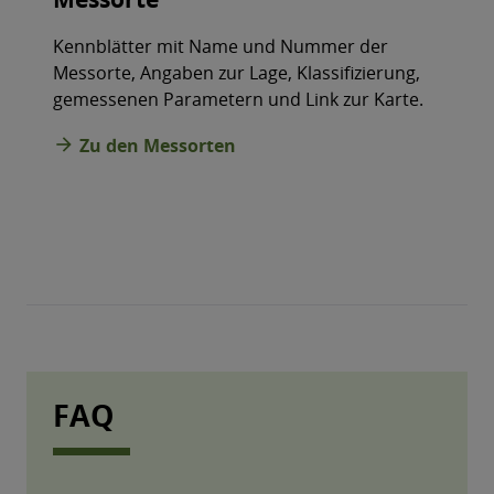
An
Kennblätter mit Name und Nummer der
NO
12
Messorte, Angaben zur Lage, Klassifizierung,
Üb
gemessenen Parametern und Link zur Karte.
In
arrow_forward
Zu den Messorten
de
Oz
arrow_forward
FAQ