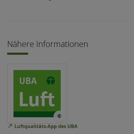
Nähere Informationen
© UBA
©
north_east
Luftqualitäts-App des UBA