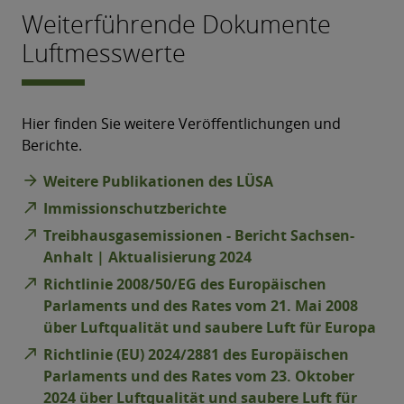
Weiterführende Dokumente
Luftmesswerte
Hier finden Sie weitere Veröffentlichungen und
Berichte.
arrow_forward
Weitere Publikationen des LÜSA
north_east
Immissionschutzberichte
north_east
Treibhausgasemissionen - Bericht Sachsen-
Anhalt | Aktualisierung 2024
north_east
Richtlinie 2008/50/EG des Europäischen
Parlaments und des Rates vom 21. Mai 2008
über Luftqualität und saubere Luft für Europa
north_east
Richtlinie (EU) 2024/2881 des Europäischen
Parlaments und des Rates vom 23. Oktober
2024 über Luftqualität und saubere Luft für