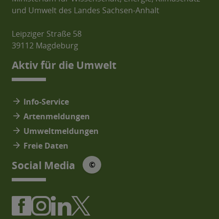
und Umwelt des Landes Sachsen-Anhalt
Leipziger Straße 58
39112 Magdeburg
Aktiv für die Umwelt
arrow_forward
Info-Service
arrow_forward
Artenmeldungen
arrow_forward
Umweltmeldungen
arrow_forward
Freie Daten
© Social Media Icons: jam-icons
Social Media
©