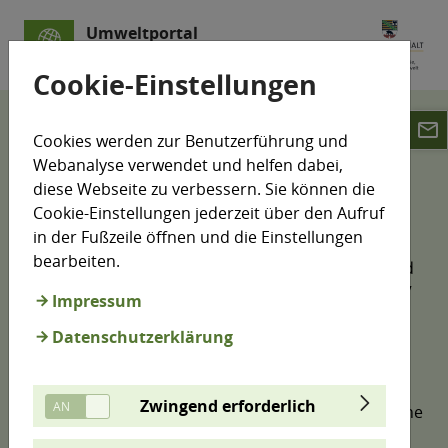
Umweltportal
Sachsen-Anhalt
Cookie-Einstellungen
email
LÜSA
Luftmesswerte
Cookies werden zur Benutzerführung und
Webanalyse verwendet und helfen dabei,
Luftmesswerte
diese Webseite zu verbessern. Sie können die
Cookie-Einstellungen jederzeit über den Aufruf
in der Fußzeile öffnen und die Einstellungen
bearbeiten.
Das LÜSA als komplexes und integriertes Mess- und
Informationssystem hat im Vollzug der 39. BImSchV
Impressum
eine Vielzahl verschiedener Anforderungen zu
Datenschutzerklärung
erfüllen. Die wichtigste Aufgabe besteht in der
Überwachung und Beurteilung der Luftqualität
gemäß der 39. BImSchV. Die in diesem
Zwingend erforderlich
Zusammenhang gewonnenen Messdaten bilden eine
wesentliche Grundlage für den Datenverbund