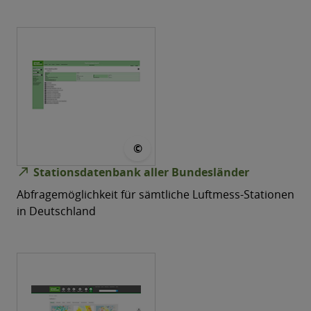
© Umwelrbundesamt
©
north_east
Stationsdatenbank aller Bundesländer
Abfragemöglichkeit für sämtliche Luftmess-Stationen
in Deutschland