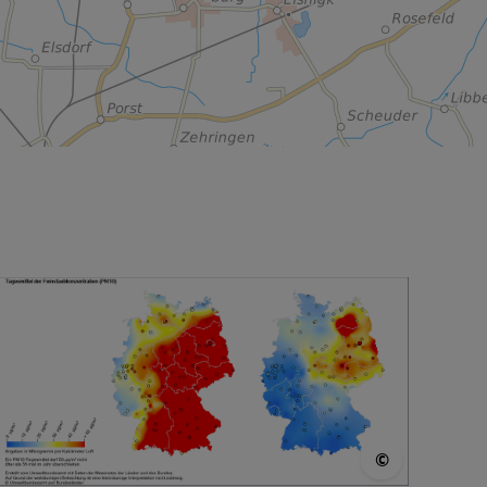
SA
© LÜSA
©