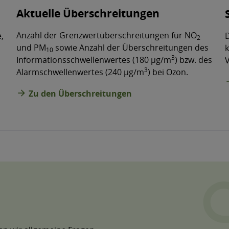
Aktuelle Überschreitungen
Anzahl der Grenzwertüberschreitungen für NO
,
2
und PM
sowie Anzahl der Überschreitungen des
10
3
Informationsschwellenwertes (180 µg/m
) bzw. des
3
Alarmschwellenwertes (240 µg/m
) bei Ozon.
arrow
arrow_forward
Zu den Überschreitungen