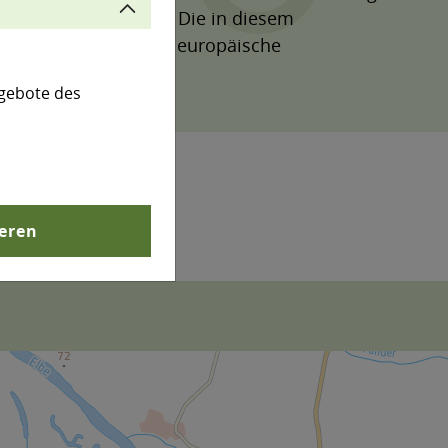
mäß der 39. BImSchV. Die in diesem
eutschland und das europäische
gebote des
ieren