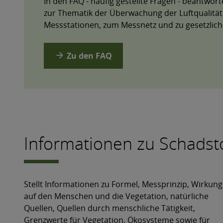
In den FAQ - häufig gestellte Fragen - beantwor
zur Thematik der Überwachung der Luftqualität
Messstationen, zum Messnetz und zu gesetzlic
arrow_forward
Zu den FAQ
Informationen zu Schadst
Stellt Informationen zu Formel, Messprinzip, Wirkung
auf den Menschen und die Vegetation, natürliche
Quellen, Quellen durch menschliche Tätigkeit,
Grenzwerte für Vegetation, Ökosysteme sowie für