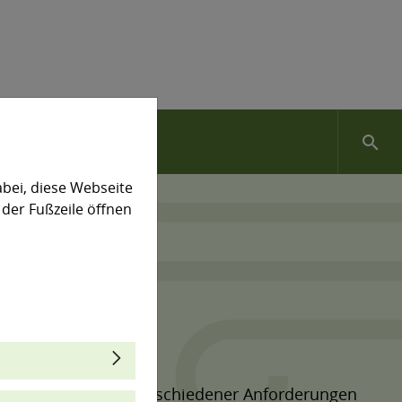
search
bei, diese Webseite
 der Fußzeile öffnen
SchV eine Vielzahl verschiedener Anforderungen