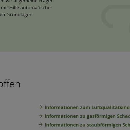
ten wir allgemeine Fragen
 mit Hilfe automatischer
hen Grundlagen.
offen
arrow_forward
Informationen zum Luftqualitätsind
arrow_forward
Informationen zu gasförmigen Schad
arrow_forward
Informationen zu staubförmigen Sc