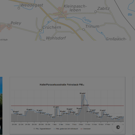
© LÜ
© LÜSA
©