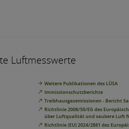
te Luftmesswerte
arrow_forward
Weitere Publikationen des LÜSA
north_east
Immissionschutzberichte
north_east
Treibhausgasemissionen - Bericht Sa
north_east
Richtlinie 2008/50/EG des Europäisc
über Luftqualität und saubere Luft 
north_east
Richtlinie (EU) 2024/2881 des Europ