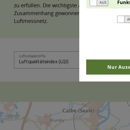
Funk
zu erfüllen. Die wichtigste Aufgabe besteht in
Zusammenhang gewonnenen Messdaten bilden e
Luftmessnetz.
Nur Ausw