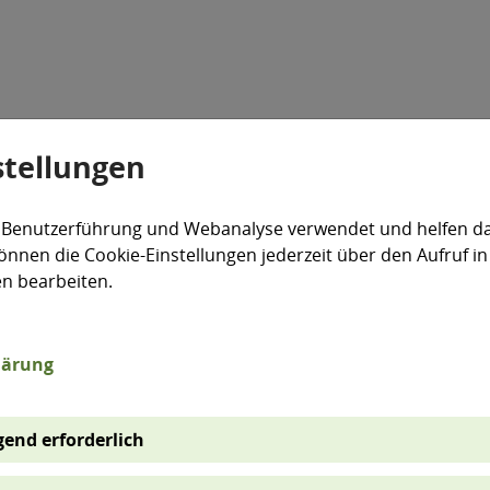
stellungen
Veranstaltungen
Aktiv für die Umwelt
expand_more
 Benutzerführung und Webanalyse verwendet und helfen da
önnen die Cookie-Einstellungen jederzeit über den Aufruf in
en bearbeiten.
lärung
end erforderlich
 und Informationssystem hat im Vollzug der 39. BIm