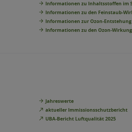
arrow_forward
Informationen zu Inhaltsstoffen im 
arrow_forward
Informationen zu den Feinstaub-Wi
arrow_forward
Informationen zur Ozon-Entstehung
arrow_forward
Informationen zu den Ozon-Wirkun
arrow_forward
Jahreswerte
north_east
aktueller Immissionsschutzbericht
north_east
UBA-Bericht Luftqualität 2025