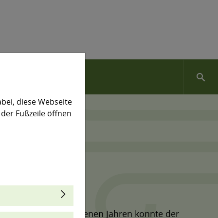
search
bei, diese Webseite
 der Fußzeile öffnen
utung. In den vergangenen Jahren konnte der