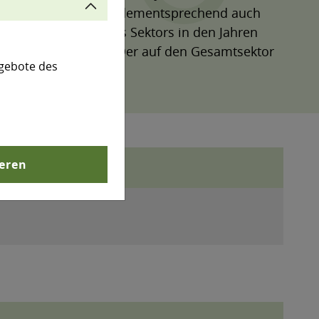
eisen und erreichte dementsprechend auch
h die Emissionen des Sektors in den Jahren
r Gesamtemissionen. Der auf den Gesamtsektor
gebote des
ieren