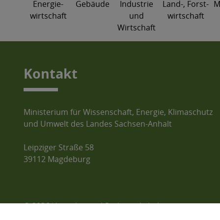
Energie-
Gebäude
Industrie
Land-, Forst-
M
wirtschaft
und
wirtschaft
Wirtschaft
Kontakt
Ministerium für Wissenschaft, Energie, Klimaschutz
und Umwelt des Landes Sachsen-Anhalt
Leipziger Straße 58
39112 Magdeburg
© 2026 Umweltportal Sachsen-Anhalt