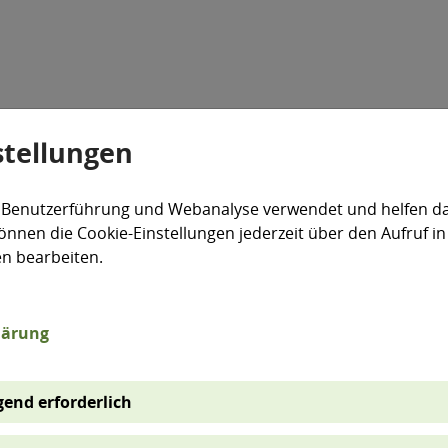
stellungen
Veranstaltungen
Aktiv für die Umwelt
expand_more
 Benutzerführung und Webanalyse verwendet und helfen da
önnen die Cookie-Einstellungen jederzeit über den Aufruf in
obilität
en bearbeiten.
lärung
end erforderlich
st für Sachsen-Anhalt als Flächenland von hoher Bede